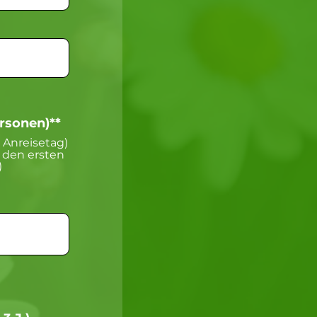
ersonen)**
n Anreisetag)
r den ersten
)