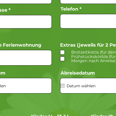
Telefon
sse
e Ferienwohnung
Extras (jeweils für 2 P
Brotzeitkistla (für de
Frühstückskörbla (fü
Morgen nach Anreise
um
Abreisedatum