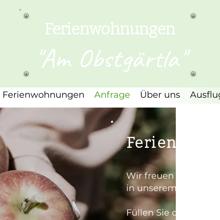
Ferienwohnungen
"Am Obstgärtla"
Ferienwohnungen
Anfrage
Über uns
Ausflu
Ferienwohn
Wir freuen uns, dass 
in unserem Haus inte
Füllen Sie dazu einf