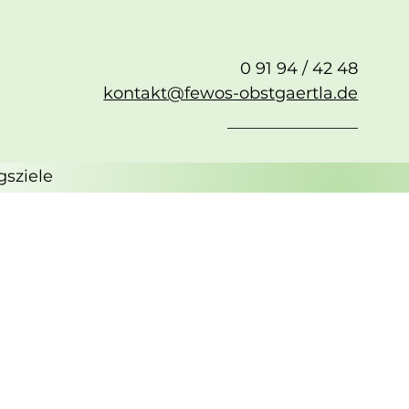
0 91 94 / 42 48
kontakt@fewos-obstgaertla.de
gsziele
ung anfragen
Sie sich für einen Aufenthalt
ressieren.
ach folgendes Formular aus