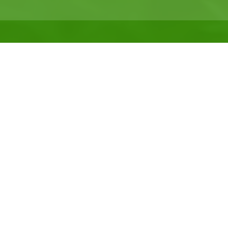
Ferienwohnungen
"Am Obstgärtla"
0 91 94 / 42 48
kontakt@fewos-obstgaertla.de