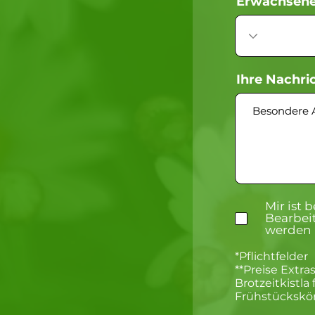
Erwachsen
Ihre Nachri
Mir ist 
Bearbei
werden 
*Pflichtfelder
**Preise Extras
Brotzeitkistla 
Frühstückskörb