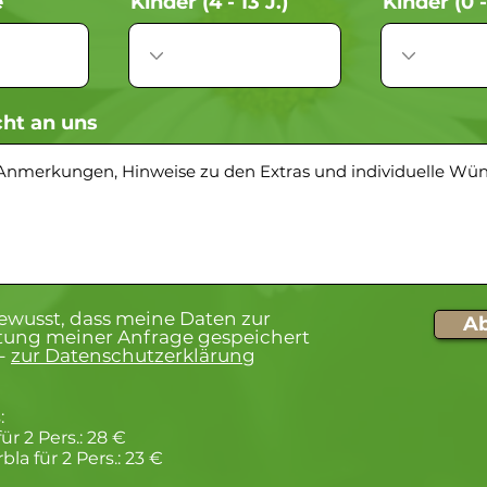
e
Kinder (4 - 13 J.)
Kinder (0 -
cht an uns
bewusst, dass meine Daten zur
A
tung meiner Anfrage gespeichert
-
zur Datenschutzerklärung
:
für 2 Pers.: 28 €
la für 2 Pers.: 23 €