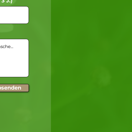
 3 J.)
bsenden