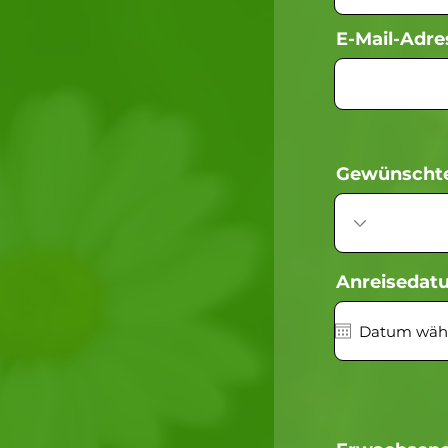
E-Mail-Adre
Gewünscht
Anreisedat