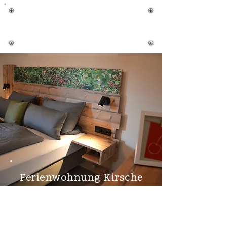
Ferienwohnungen
"Am Obstgärtla"
Ferienwohnung Kirsche
Da sich in der Fränkischen
Schweiz Europas größtes
zusammenhängendes