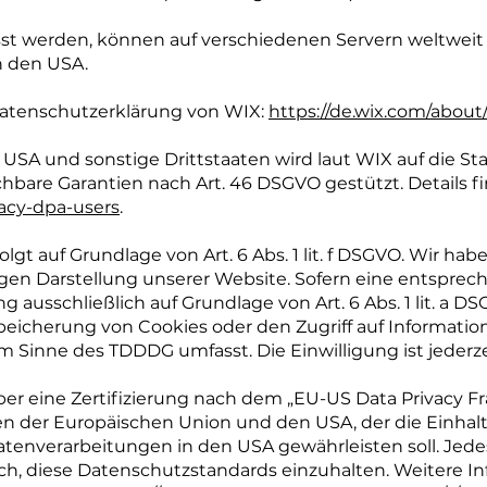
asst werden, können auf verschiedenen Servern weltweit
in den USA.
Datenschutzerklärung von WIX:
https://de.wix.com/about/
USA und sonstige Drittstaaten wird laut WIX auf die St
bare Garantien nach Art. 46 DSGVO gestützt. Details fin
vacy-dpa-users
.
t auf Grundlage von Art. 6 Abs. 1 lit. f DSGVO. Wir hab
igen Darstellung unserer Website. Sofern eine entsprec
ng ausschließlich auf Grundlage von Art. 6 Abs. 1 lit. a 
Speicherung von Cookies oder den Zugriff auf Informati
 im Sinne des TDDDG umfasst. Die Einwilligung ist jederze
r eine Zertifizierung nach dem „EU-US Data Privacy Fr
 der Europäischen Union und den USA, der die Einhal
tenverarbeitungen in den USA gewährleisten soll. Jedes
ch, diese Datenschutzstandards einzuhalten. Weitere In