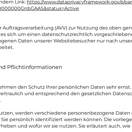
endem Link:
https://www.dataprivacyframework.gov/s/part
zt0000000GnbGAAS&status=Active
r Auftragsverarbeitung (AVV) zur Nutzung des oben ge
 es sich um einen datenschutzrechtlich vorgeschriebene
zogenen Daten unserer Websitebesucher nur nach uns
eitet.
d Pflicht­informationen
nehmen den Schutz Ihrer persönlichen Daten sehr ernst.
rtraulich und entsprechend den gesetzlichen Datensc
.
nutzen, werden verschiedene personenbezogene Daten
Sie persönlich identifiziert werden können. Die vorli
erheben und wofür wir sie nutzen. Sie erläutert auch, 