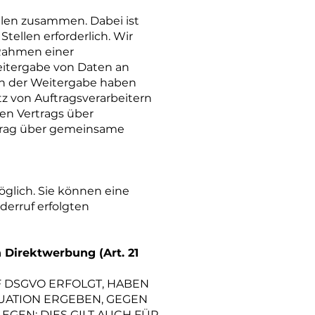
llen zusammen. Dabei ist
ellen erforderlich. Wir
 Rahmen einer
 Weitergabe von Daten an
 an der Weitergabe haben
z von Auftragsverarbeitern
en Vertrags über
rtrag über gemeinsame
öglich. Sie können eine
derruf erfolgten
Direktwerbung (Art. 21
 F DSGVO ERFOLGT, HABEN
TUATION ERGEBEN, GEGEN
GEN; DIES GILT AUCH FÜR