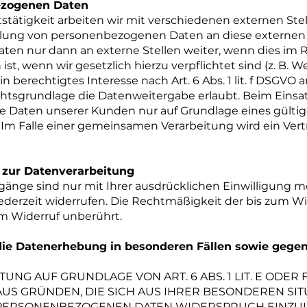
ezogenen Daten
tätigkeit arbeiten wir mit verschiedenen externen Ste
tlung von personenbezogenen Daten an diese externen St
en nur dann an externe Stellen weiter, wenn dies im
h ist, wenn wir gesetzlich hierzu verpflichtet sind (z. B.
n berechtigtes Interesse nach Art. 6 Abs. 1 lit. f DSGVO
htsgrundlage die Datenweitergabe erlaubt. Beim Einsat
 Daten unserer Kunden nur auf Grundlage eines gültig
. Im Falle einer gemeinsamen Verarbeitung wird ein Ve
g zur Datenverarbeitung
änge sind nur mit Ihrer ausdrücklichen Einwilligung m
 jederzeit widerrufen. Die Rechtmäßigkeit der bis zum Wi
m Widerruf unberührt.
ie Datenerhebung in besonderen Fällen sowie gegen 
NG AUF GRUNDLAGE VON ART. 6 ABS. 1 LIT. E ODER
 AUS GRÜNDEN, DIE SICH AUS IHRER BESONDEREN SI
 PERSONENBEZOGENEN DATEN WIDERSPRUCH EINZULE